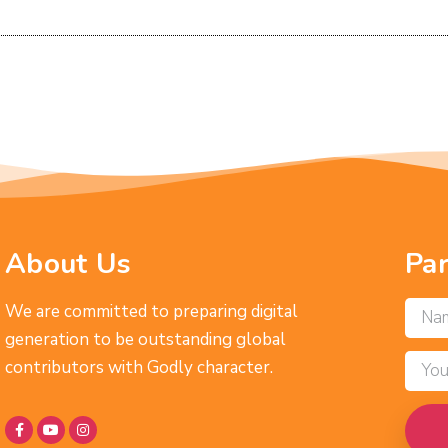
About Us
Pa
We are committed to preparing digital
generation to be outstanding global
contributors with Godly character.