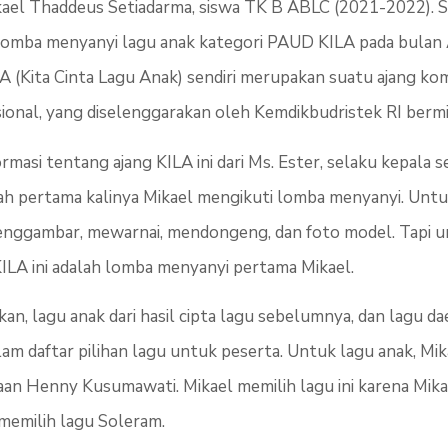
kael Thaddeus Setiadarma, siswa TK B ABLC (2021-2022). S
lomba menyanyi lagu anak kategori PAUD KILA pada bulan
ILA (Kita Cinta Lagu Anak) sendiri merupakan suatu ajang ko
ional, yang diselenggarakan oleh Kemdikbudristek RI berm
masi tentang ajang KILA ini dari Ms. Ester, selaku kepala s
lah pertama kalinya Mikael mengikuti lomba menyanyi. Untuk
menggambar, mewarnai, mendongeng, dan foto model. Tapi u
ILA ini adalah lomba menyanyi pertama Mikael.
kan, lagu anak dari hasil cipta lagu sebelumnya, dan lagu
m daftar pilihan lagu untuk peserta. Untuk lagu anak, Mi
aan Henny Kusumawati. Mikael memilih lagu ini karena Mik
memilih lagu Soleram.