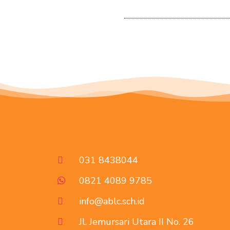
031 8438044
0821 4089 9785
info@ablc.sch.id
Jl. Jemursari Utara II No. 26