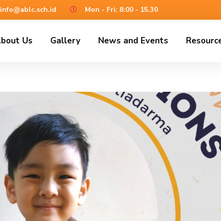
info@ablc.sch.id
Mon - Fri: 8:00 - 15.30
bout Us
Gallery
News and Events
Resourc