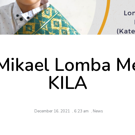
 Mikael Lomba M
KILA
December 16, 2021
,
6:23 am
,
News